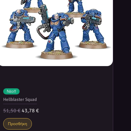
Νέο!!
Hellblaster Squad
Κανονική τιμή
Τιμή Έκπτωσης
51,50 €
43,78 €
Προσθήκη