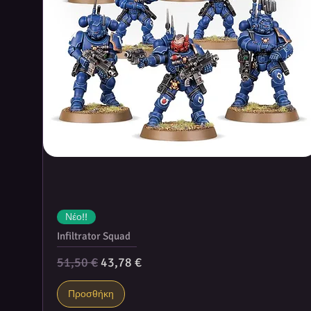
Νέο!!
Infiltrator Squad
Κανονική τιμή
Τιμή Έκπτωσης
51,50 €
43,78 €
Προσθήκη