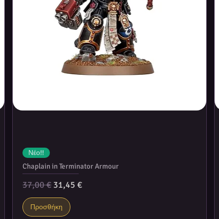
Νέο!!
Chaplain in Terminator Armour
Κανονική τιμή
Τιμή Έκπτωσης
37,00 €
31,45 €
Προσθήκη