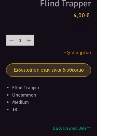
Flind Trapper
Τιμή
4,00 €
Ποσότητα
*
Εξαντλημένο
Ειδοποίηση όταν είναι διαθέσιμο
Flind Trapper
Uncommon
Medium
18
D&D: Icewind Dale