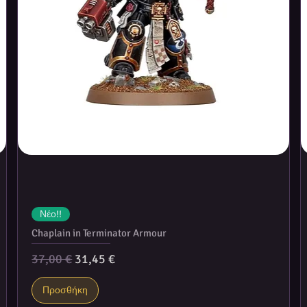
Νέο!!
Chaplain in Terminator Armour
Κανονική τιμή
Τιμή Έκπτωσης
37,00 €
31,45 €
Προσθήκη