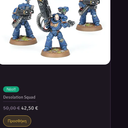
Νέο!!
Desolation Squad
Κανονική τιμή
Τιμή Έκπτωσης
50,00 €
42,50 €
Προσθήκη