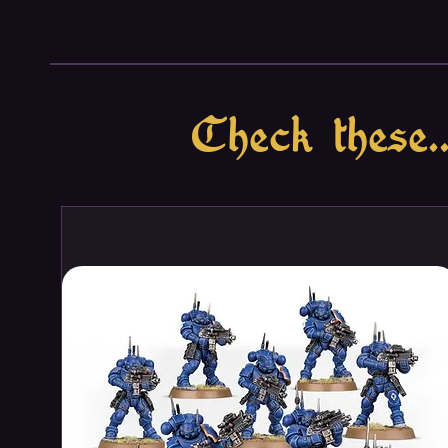
no two games are ever the same
Playing as the beleaguered crew
themselves confined to the deten
a variety of advanced gear and 
desperate mission to find their 
Check these..
Along the way, the crew will hav
traps, and terrors. From cyborg g
alien organisms, each challenge 
illustrated chapter card.
As these immersive chapter card
takes on the form of a shared st
making decisions about what to 
combination of dice and item ca
The goal of the game is to compl
final boss. To win, you must kee
player is killed, the game ends 