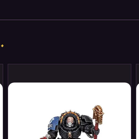
.
 of an impounded starship, players find
tion block of a vast space station. Using
weaponry, they will embark on a
ship and blast their way home.
.
e to overcome a variety of dangers,
uards and faulty replicators to killer
is represented by a large, beautifully
s are revealed one by one, the game
orybook experience, with the players
do each chapter before using a
rds to complete the task before them.
ete every chapter, and then defeat the
p each member of the crew alive; if any
immediately!