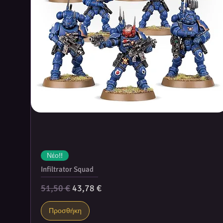
Νέο!!
Infiltrator Squad
Κανονική τιμή
Τιμή Έκπτωσης
51,50 €
43,78 €
Προσθήκη