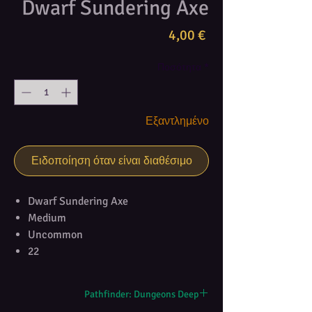
Dwarf Sundering Axe
Τιμή
4,00 €
Ποσότητα
*
Εξαντλημένο
Ειδοποίηση όταν είναι διαθέσιμο
Dwarf Sundering Axe
Medium
Uncommon
22
Pathfinder: Dungeons Deep