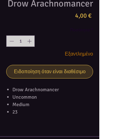
Drow Arachnomancer
Τιμή
4,00 €
Ποσότητα
*
Εξαντλημένο
Ειδοποίηση όταν είναι διαθέσιμο
Drow Arachnomancer
Uncommon
Medium
23