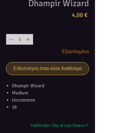
Dhampir Wizard
Τιμή
4,00 €
Ποσότητα
*
Εξαντλημένο
Ειδοποίηση όταν είναι διαθέσιμο
Dhampir Wizard
Medium
Uncommon
18
Pathfinder: City of Lost Omens