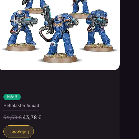
Νέο!!
Hellblaster Squad
Κανονική τιμή
Τιμή Έκπτωσης
51,50 €
43,78 €
Προσθήκη