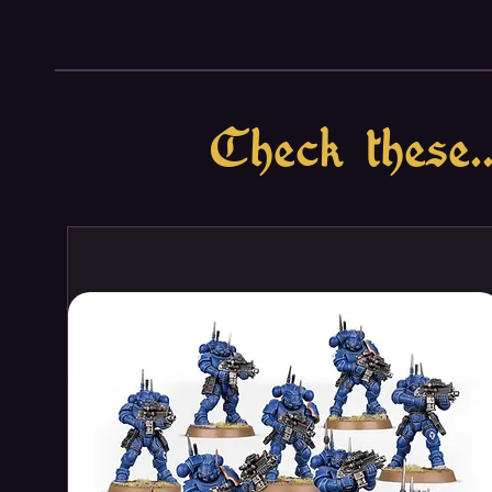
tabletop or make a great colle
Add spells to your world tod
Spell Effects: Mighty Conjura
Check these..