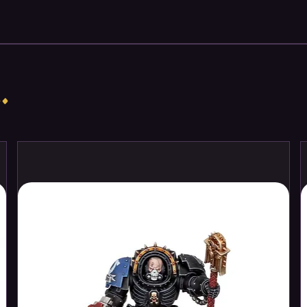
ctible for your collection.
ay with the D&D Icons of the Realms:
tions.
.