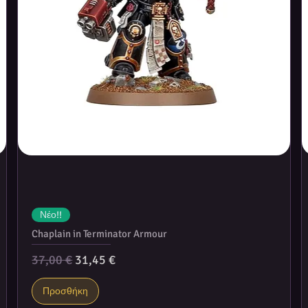
Νέο!!
Chaplain in Terminator Armour
Κανονική τιμή
Τιμή Έκπτωσης
37,00 €
31,45 €
Προσθήκη