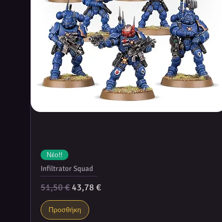
Νέο!!
Infiltrator Squad
Κανονική τιμή
Τιμή Έκπτωσης
51,50 €
43,78 €
Προσθήκη