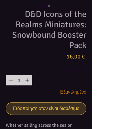
D&D Icons of the
Realms Miniatures:
Snowbound Booster
Pack
Τιμή
16,00 €
Ποσότητα
*
Εξαντλημένο
Ειδοποίηση όταν είναι διαθέσιμο
Whether sailing across the sea or