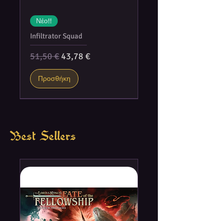
Νέο!!
Infiltrator Squad
Κανονική τιμή
Τιμή Έκπτωσης
51,50 €
43,78 €
Προσθήκη
Best Sellers