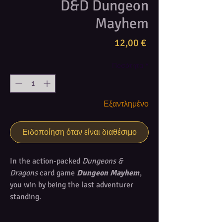
D&D Dungeon
Mayhem
Τιμή
12,00 €
Ποσότητα
*
Εξαντλημένο
Ειδοποίηση όταν είναι διαθέσιμο
In the action-packed
Dungeons &
Dragons
card game
Dungeon Mayhem
,
you win by being the last adventurer
standing.
Play as one of four brave, quirky
characters — barbarian, paladin, rogue,