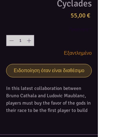
Cyclades
Τιμή
55,00 €
Ποσότητα
*
Εξαντλημένο
Ειδοποίηση όταν είναι διαθέσιμο
In this latest collaboration between
Bruno Cathala and Ludovic Maublanc,
players must buy the favor of the gods in
their race to be the first player to build
two cities in the Ancient Greek island
group known as the Cyclades.
Victory requires respect for all the gods -