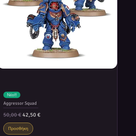
Νέο!!
Aggressor Squad
Κανονική τιμή
Τιμή Έκπτωσης
50,00 €
42,50 €
Προσθήκη