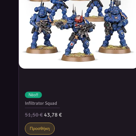
Νέο!!
Infiltrator Squad
Κανονική τιμή
Τιμή Έκπτωσης
51,50 €
43,78 €
Προσθήκη