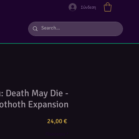
Σύνδεση
: Death May Die -
othoth Expansion
Τιμή
24,00 €
Ποσότητα
*