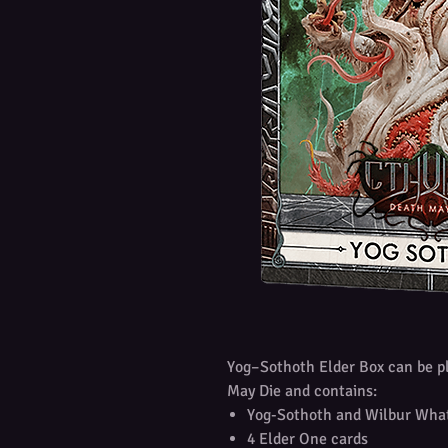
Yog–Sothoth Elder Box can be pl
May Die and contains:
Yog-Sothoth and Wilbur What
4 Elder One cards