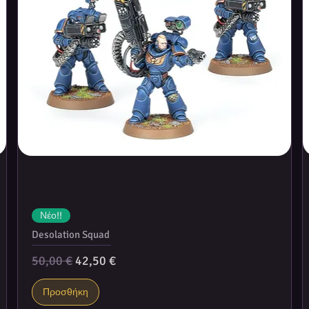
Νέο!!
Desolation Squad
Κανονική τιμή
Τιμή Έκπτωσης
50,00 €
42,50 €
Προσθήκη