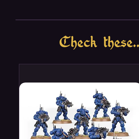
Monsters card
8 Mythos cards
Tokens
Box
Check these..