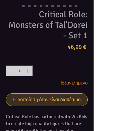
Critical Role:
Monsters of Tal'Dorei
- Set 1
Τιμή
46,99 €
Ποσότητα
*
Εξαντλημένο
Ειδοποίηση όταν είναι διαθέσιμο
Critical Role has partnered with WizKids
to create high quality figures that are
compatible with the most popular