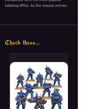
tabletop RPGs. As the newest entries
into the Critical Role inspired line,
Critical Role: Monsters of Tal'Dorei - Set
1 offers all the figures you need to
incorporate Critical Role’s unique
monsters into your world.
Check these...
This set includes:
Deepkeeper
Cinderslag Elemental
Cobalt Golem
Magma Landshark
Miskath Gorgon
Platinum Golem
Vos’sykriss Serpentfolk
Vos’sykriss Serpentfolk Ghost (2 unique
poses)