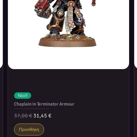
Νέο!!
Chaplain in Terminator Armour
Κανονική τιμή
Τιμή Έκπτωσης
37,00 €
31,45 €
Προσθήκη