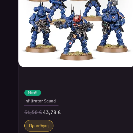
Νέο!!
Infiltrator Squad
Κανονική τιμή
Τιμή Έκπτωσης
51,50 €
43,78 €
Προσθήκη