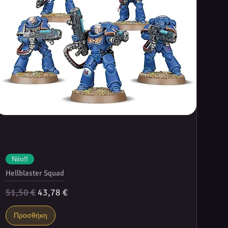
Νέο!!
Hellblaster Squad
Κανονική τιμή
Τιμή Έκπτωσης
51,50 €
43,78 €
Προσθήκη