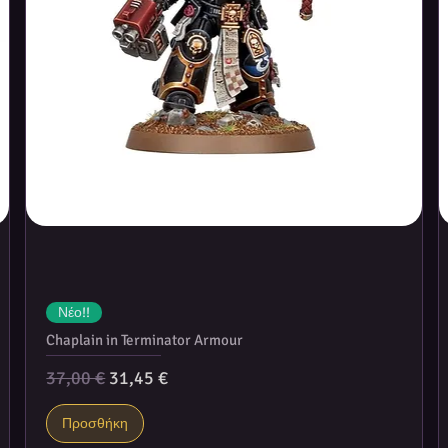
Νέο!!
Chaplain in Terminator Armour
Κανονική τιμή
Τιμή Έκπτωσης
37,00 €
31,45 €
Προσθήκη