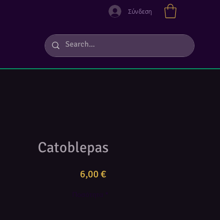
Σύνδεση
Catoblepas
Τιμή
6,00 €
Ποσότητα
*