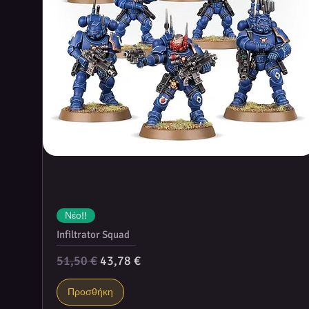
Νέο!!
Infiltrator Squad
Κανονική τιμή
Τιμή Έκπτωσης
51,50 €
43,78 €
Προσθήκη