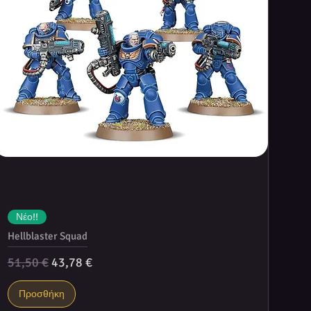
Νέο!!
Hellblaster Squad
Κανονική τιμή
Τιμή Έκπτωσης
51,50 €
43,78 €
Προσθήκη