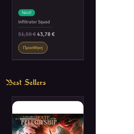
wins!
Νέο!!
Infiltrator Squad
Κανονική τιμή
Τιμή Έκπτωσης
51,50 €
43,78 €
Προσθήκη
Best Sellers