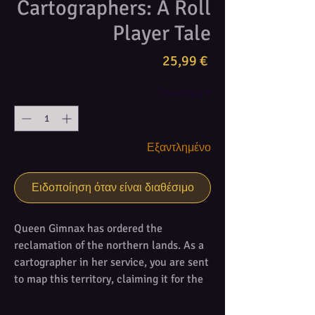
Cartographers: A Roll
Player Tale
Τιμή
25,99 €
Ποσότητα
*
Εξαντλημένο
Ειδοποίηση όταν είναι διαθέσιμο
Queen Gimnax has ordered the
reclamation of the northern lands. As a
cartographer in her service, you are sent
to map this territory, claiming it for the
Kingdom of Nalos. Through official
edicts, the queen announces which