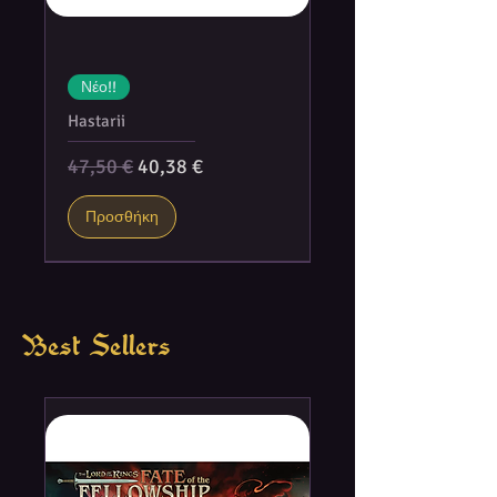
Νέο!!
Hastarii
Κανονική τιμή
Τιμή Έκπτωσης
47,50 €
40,38 €
Προσθήκη
Best Sellers