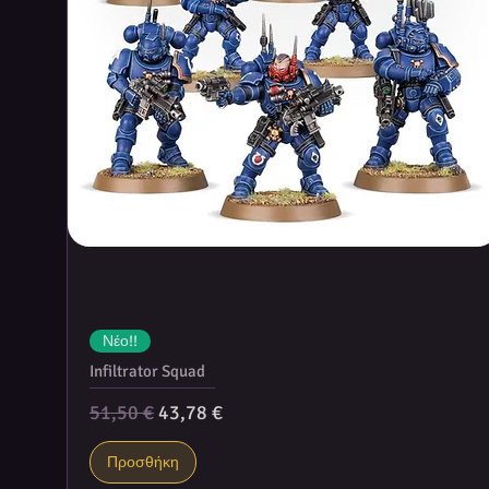
Νέο!!
Infiltrator Squad
Κανονική τιμή
Τιμή Έκπτωσης
51,50 €
43,78 €
Προσθήκη