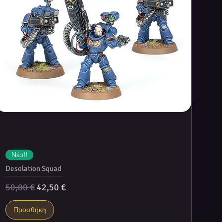
Νέο!!
Desolation Squad
Κανονική τιμή
Τιμή Έκπτωσης
50,00 €
42,50 €
Προσθήκη