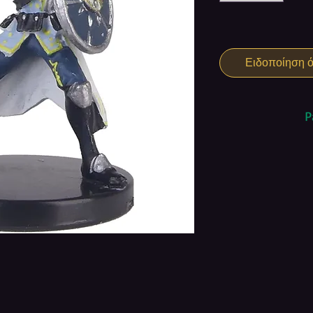
Ειδοποίηση ότ
P