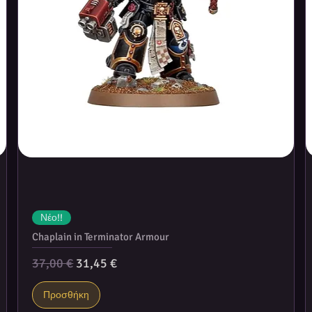
Νέο!!
Chaplain in Terminator Armour
Κανονική τιμή
Τιμή Έκπτωσης
37,00 €
31,45 €
Προσθήκη