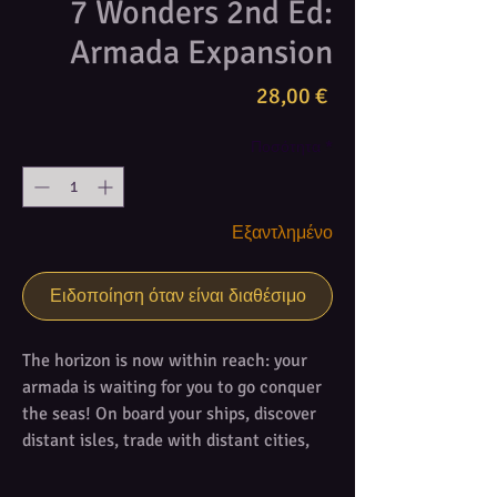
7 Wonders 2nd Ed:
Armada Expansion
Τιμή
28,00 €
Ποσότητα
*
Εξαντλημένο
Ειδοποίηση όταν είναι διαθέσιμο
The horizon is now within reach: your
armada is waiting for you to go conquer
the seas! On board your ships, discover
distant isles, trade with distant cities,
and equip your fleets to take part in the
upcoming naval warfare... In addition to