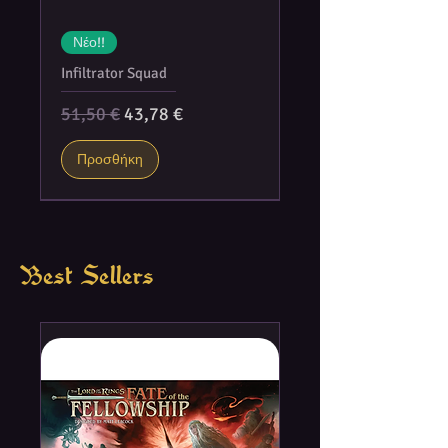
Νέο!!
Infiltrator Squad
Κανονική τιμή
Τιμή Έκπτωσης
51,50 €
43,78 €
Προσθήκη
Best Sellers